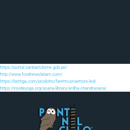
https://portal.sanbartolome.gob.pe/
http://www.foodnewslatam.com/
https://bettiga.com/prodotto/faretto-proiettore-led/
https://insideyoga.org/asana-library/ardha-chandrasana/