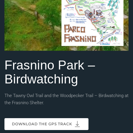
Frasnino Park –
Birdwatching
The Tawny Owl Trail and the Woodpecker Trail – Birdwatching at
the Frasnino Shelter.
DOWNLOAD THE GPS TRACK