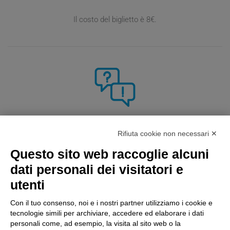
Il costo del biglietto è 8€.
INFO
Rifiuta cookie non necessari ✕
Questo sito web raccoglie alcuni
Raccomandiamo
scarpe da trekking/montagna
.
dati personali dei visitatori e
I
bambini e i ragazzi
fino ai 14 anni
non pagano
.
utenti
Con il tuo consenso, noi e i nostri partner utilizziamo i cookie e
Per chi sale al Bivacco Rovedatti è consentito salire il giorno di
tecnologie simili per archiviare, accedere ed elaborare i dati
arrivo e
tornare nei giorni successivi
.
personali come, ad esempio, la visita al sito web o la