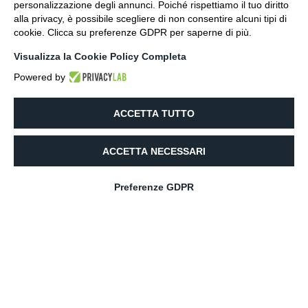
personalizzazione degli annunci. Poiché rispettiamo il tuo diritto
alla privacy, è possibile scegliere di non consentire alcuni tipi di
TUTTE LE INFORMAZIONI
cookie. Clicca su preferenze GDPR per saperne di più.
Visualizza la Cookie Policy Completa
Powered by
ACCETTA TUTTO
Oltre 140 metri di
ACCETTA NECESSARI
altezza
Preferenze GDPR
Italiano
RECORD EUROPEO
PER PONTI A
STRUTTURA TIBETANA SENZA FUNI
STABILIZZANTI LATERALI. DEFINITO DALLA
STAMPA
IL PONTE PIU’ NOTO E
AFFASCINANTE
.