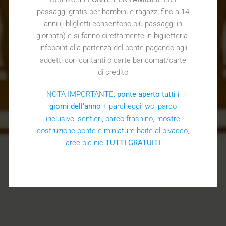
passaggi gratis per bambini e ragazzi fino a 14
anni (i bliglietti consentono più passaggi in
giornata) e si fanno direttamente in biglietteria-
infopoint alla partenza del ponte pagando agli
addetti con contanti o carte bancomat/carte
di credito
NOTA IMPORTANTE:
ponte aperto tutti i
giorni dell'anno
+ parcheggi, wc, parco
inclusivo, sentieri, parco frasnino, mostre
costruzione ponte e miniature baite al bivacco,
aree pic-nic
TUTTI GRATUITI