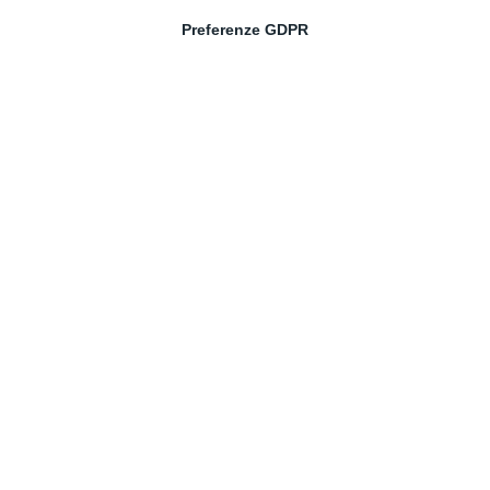
Preferenze GDPR
Italiano
I sentieri del Consorzio
Escursioni suggestive e panorami mozzafiato. Ecco i tre
itinerari pr…
LEGGI ARTICOLO