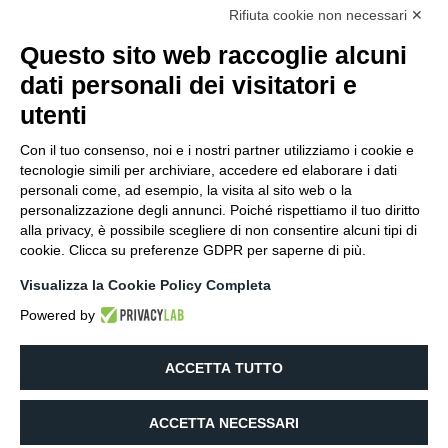
Rifiuta cookie non necessari ✕
Parco Frasnino – Birdwatching
Questo sito web raccoglie alcuni
dati personali dei visitatori e
10 cose da fare La mulattiera dell’allocco ed il sentiero
utenti
del…
Con il tuo consenso, noi e i nostri partner utilizziamo i cookie e
LEGGI ARTICOLO
tecnologie simili per archiviare, accedere ed elaborare i dati
personali come, ad esempio, la visita al sito web o la
personalizzazione degli annunci. Poiché rispettiamo il tuo diritto
alla privacy, è possibile scegliere di non consentire alcuni tipi di
cookie. Clicca su preferenze GDPR per saperne di più.
Visualizza la Cookie Policy Completa
Powered by
ACCETTA TUTTO
ACCETTA NECESSARI